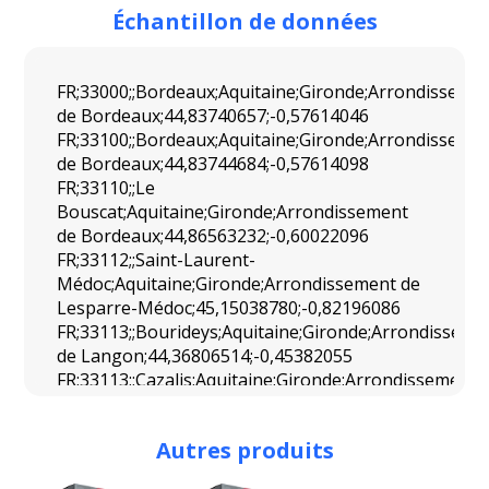
Échantillon de données
FR;33000;;Bordeaux;Aquitaine;Gironde;Arrondisseme
de Bordeaux;44,83740657;-0,57614046
FR;33100;;Bordeaux;Aquitaine;Gironde;Arrondisseme
de Bordeaux;44,83744684;-0,57614098
FR;33110;;Le
Bouscat;Aquitaine;Gironde;Arrondissement
de Bordeaux;44,86563232;-0,60022096
FR;33112;;Saint-Laurent-
Médoc;Aquitaine;Gironde;Arrondissement de
Lesparre-Médoc;45,15038780;-0,82196086
FR;33113;;Bourideys;Aquitaine;Gironde;Arrondisseme
de Langon;44,36806514;-0,45382055
FR;33113;;Cazalis;Aquitaine;Gironde;Arrondissement
de Langon;44,34194324;-0,37972045
FR;33113;;Origne;Aquitaine;Gironde;Arrondissement
Autres produits
de Langon;44,49242131;-0,50218035
FR;33113;;Saint-Léger-de-